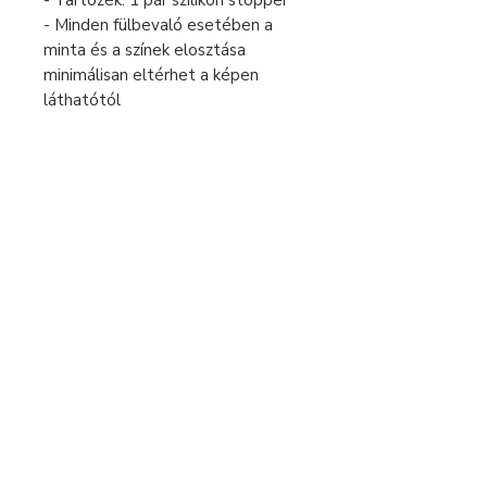
- Tartozék: 1 pár szilikon stopper
- Minden fülbevaló esetében a
minta és a színek elosztása
minimálisan eltérhet a képen
láthatótól
Fizetés és szállítás
Elállás a szerződéstől
Használati útmutató
Általános szerződési feltételek
Adatvédelmi tájékoztató
+36 70 269 3880
hello@moonojewelry.com
© 2026 Moono Jewelry Design
Egyedi színes statement ékszerek