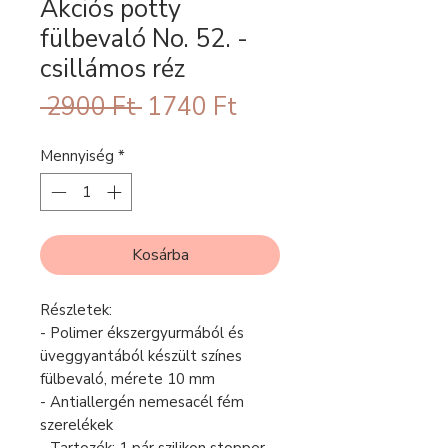
Akciós pötty
fülbevaló No. 52. -
csillámos réz
Szokásos
Akciós
 2900 Ft 
1740 Ft
ár
ár
Mennyiség
*
Kosárba
Részletek:
- Polimer ékszergyurmából és
üveggyantából készült színes
fülbevaló, mérete 10 mm
- Antiallergén nemesacél fém
szerelékek