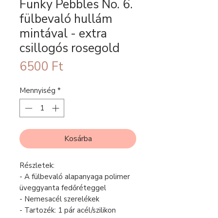
Funky Pebbles No. 6.
fülbevaló hullám
mintával - extra
csillogós rosegold
Ár
6500 Ft
Mennyiség
*
Kosárba
Részletek:
- A fülbevaló alapanyaga polimer
üveggyanta fedőréteggel
- Nemesacél szerelékek
- Tartozék: 1 pár acél/szilikon