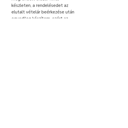
készleten, a rendelésedet az
elutalt vételár beérkezése után
egyedileg készítem, ezért az
elkészítési idő 2-5 munkanap. Csak
ezután tudom küldeni a csomagot.
Kérlek a megrendelésnél ezt vedd
figyelembe.
Sürgős rendelés esetén keress
bátran üzenetben!
Fizetés és szállítás
Elállás a szerződéstől
Használati útmutató
Általános szerződési feltételek
Adatvédelmi tájékoztató