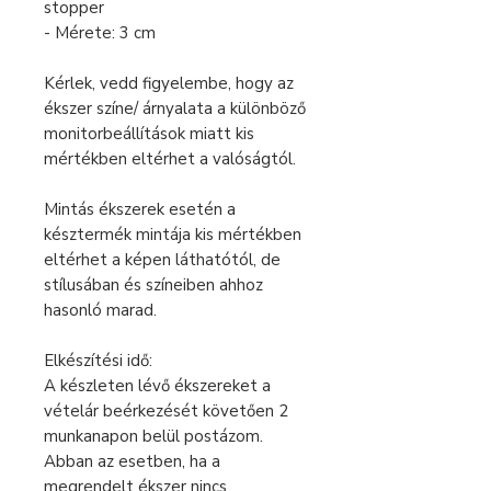
stopper
- Mérete: 3 cm
Kérlek, vedd figyelembe, hogy az
ékszer színe/ árnyalata a különböző
monitorbeállítások miatt kis
mértékben eltérhet a valóságtól.
Mintás ékszerek esetén a
késztermék mintája kis mértékben
eltérhet a képen láthatótól, de
stílusában és színeiben ahhoz
hasonló marad.
Elkészítési idő:
A készleten lévő ékszereket a
vételár beérkezését követően 2
munkanapon belül postázom.
Abban az esetben, ha a
megrendelt ékszer nincs