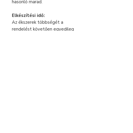
hasonló marad.
Elkészítési idő:
Az ékszerek többségét a
rendelést követően egyedileg
készítem, ezért az elkészítési idő
2-5 munkanap. Csak ezután tudom
küldeni a csomagot. Kérlek a
megrendelésnél ezt vedd
figyelembe.
Sürgős rendelés esetén keress
bátran üzenetben!
Fizetés és szállítás
Elállás a szerződéstől
Használati útmutató
Általános szerződési feltételek
Adatvédelmi tájékoztató