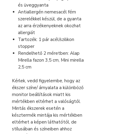
és üveggyanta
Antiallergén nemesacél fém
szerelékkel készül, de a gyanta
az arra érzékenyeknek okozhat
allergiát
Tartozék: 1 pár acél/szilikon
stopper
Rendelhető 2 méretben: Alap
Mirella fazon 3,5 cm, Mini mirella
2,5 cm
Kérlek, vedd figyelembe, hogy az
ékszer színe/ árnyalata a különböző
monitor beállítások miatt kis
mértékben eltérhet a valóságtól.
Mintás ékszerek esetén a
késztermék mintája kis mértékben
eltérhet a képen láthatótól, de
stílusában és színeiben ahhoz