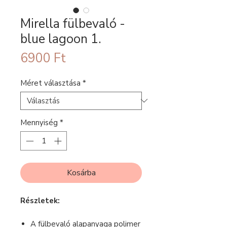
Mirella fülbevaló -
blue lagoon 1.
Ár
6900 Ft
Méret választása
*
Mennyiség
*
Kosárba
Részletek:
A fülbevaló alapanyaga polimer