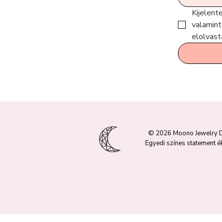
Kijelent
valamint
elolvas
© 2026 Moono Jewelry 
Egyedi színes statement é