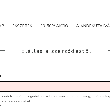
AP
ÉKSZEREK
20-50% AKCIÓ
AJÁNDÉKUTALVÁ
Elállás a szerződéstől
*
a rendelés során megadott nevet és e-mail-címet add meg, mert csak íg
 elállási szándékot.
*