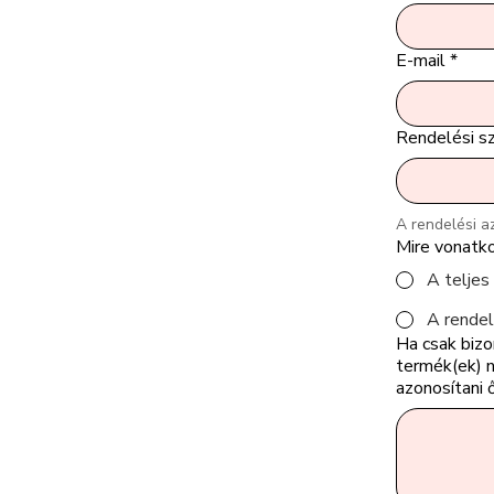
E-mail
*
Rendelési s
A rendelési a
Mire vonatko
A teljes
A rende
Ha csak bizo
termék(ek) n
azonosítani 