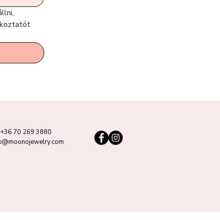
lni, 
koztatót 
+36 70 269 3880
lo@moonojewelry.com