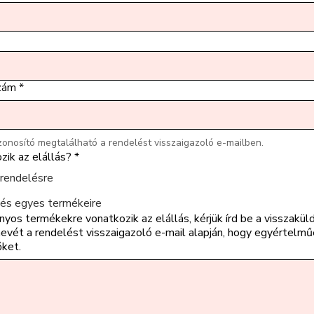
zám
*
zonosító megtalálható a rendelést visszaigazoló e-mailben.
zik az elállás?
*
 rendelésre
lés egyes termékeire
nyos termékekre vonatkozik az elállás, kérjük írd be a visszaküld
evét a rendelést visszaigazoló e-mail alapján, hogy egyértelmű
őket.