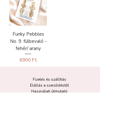
Funky Pebbles
No. 9. fülbevaló -
fehér/ arany
Ár
6900 Ft
Fizetés és szállítás
Elállás a szerződéstől
Használati útmutató
Általános szerződési feltételek
Adatvédelmi tájékoztató
+36 70 269 3880
hello@moonojewelry.com