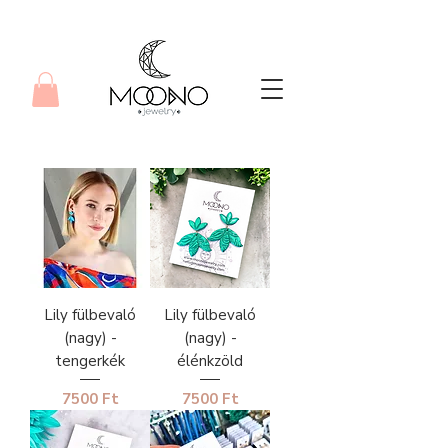
Lily fülbevaló
Lily fülbevaló
(nagy) -
(nagy) -
tengerkék
élénkzöld
Ár
Ár
7500 Ft
7500 Ft