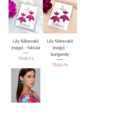
Lily fülbevaló
Lily fülbevaló
(nagy) - fukszia
(nagy) -
burgundy
Ár
7500 Ft
Ár
7500 Ft
Lily fülbevaló
(nagy) - kék-zöld
irizáló