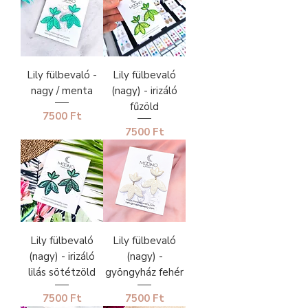
Lily fülbevaló -
Lily fülbevaló
nagy / menta
(nagy) - irizáló
fűzöld
Ár
7500 Ft
Ár
7500 Ft
Lily fülbevaló
Lily fülbevaló
(nagy) - irizáló
(nagy) -
lilás sötétzöld
gyöngyház fehér
Ár
Ár
7500 Ft
7500 Ft