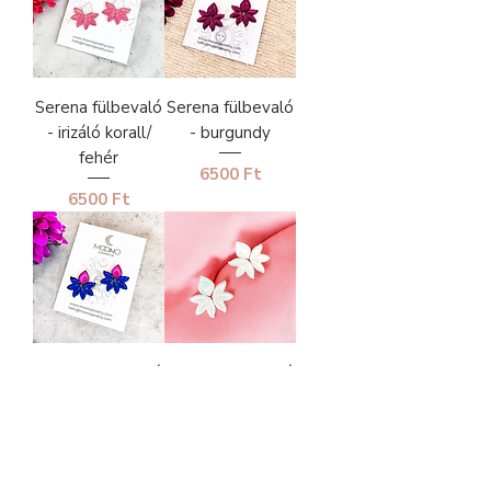
Serena fülbevaló
Serena fülbevaló
- irizáló korall/
- burgundy
fehér
Ár
6500 Ft
Ár
6500 Ft
Serena fülbevaló
Serena fülbevaló
- királykék
- gyöngyház
fehér
Ár
6500 Ft
Ár
6500 Ft