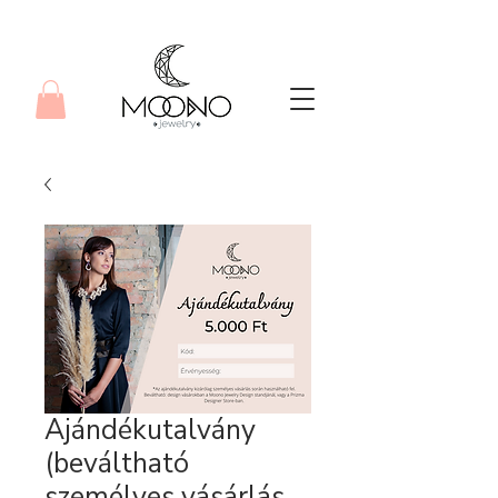
Ajándékutalvány
(beváltható
személyes vásárlás