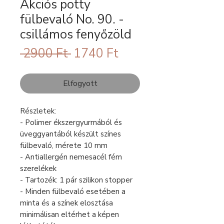
Akciós pötty
fülbevaló No. 90. -
csillámos fenyőzöld
Szokásos
Akciós
 2900 Ft 
1740 Ft
ár
ár
Elfogyott
Részletek:
- Polimer ékszergyurmából és
üveggyantából készült színes
fülbevaló, mérete 10 mm
- Antiallergén nemesacél fém
szerelékek
- Tartozék: 1 pár szilikon stopper
- Minden fülbevaló esetében a
minta és a színek elosztása
minimálisan eltérhet a képen