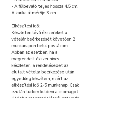
- A fülbevaló teljes hossza 4,5 cm.
A karika átmérője 3 cm.
Elkészítési idő:
Készleten lévő ékszereket a
vételár beérkezését követően 2
munkanapon belül postázom.
Abban az esetben, ha a
megrendelt ékszer nincs
készleten, a rendelésedet az
elutalt vételár beérkezése után
egyedileg készítem, ezért az
elkészítési idő 2-5 munkanap. Csak
ezután tudom küldeni a csomagot.
Kérlek a megrendelésnél ezt vedd
figyelembe
Sürgős rendelés esetén keress
bátran üzenetben!