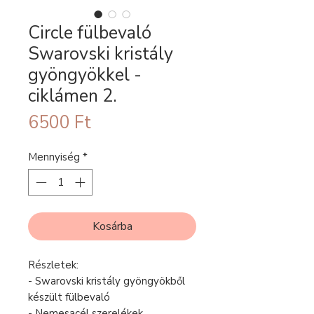
Circle fülbevaló
Swarovski kristály
gyöngyökkel -
ciklámen 2.
Ár
6500 Ft
Mennyiség
*
Kosárba
Részletek:
- Swarovski kristály gyöngyökből
készült fülbevaló
- Nemesacél szerelékek