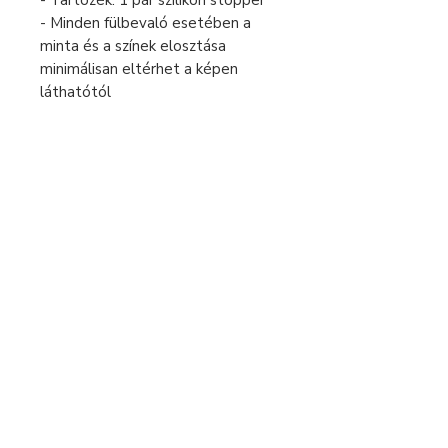
- Tartozék: 1 pár szilikon stopper
- Minden fülbevaló esetében a
minta és a színek elosztása
minimálisan eltérhet a képen
láthatótól
Fizetés és szállítás
Elállás a szerződéstől
Használati útmutató
Általános szerződési feltételek
Adatvédelmi tájékoztató
+36 70 269 3880
hello@moonojewelry.com
© 2026 Moono Jewelry Design
Egyedi színes statement ékszerek