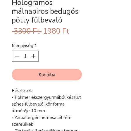
Hologramos
málnapiros bedugós
pötty fülbevaló
Szokásos
Akciós
 3300 Ft 
1980 Ft
ár
ár
Mennyiség
*
Kosárba
Részletek:
- Polimer ékszergyurmából készült
színes fülbevaló, kör forma
átmérője 10 mm
- Antiallergén nemesacél fém
szerelékek