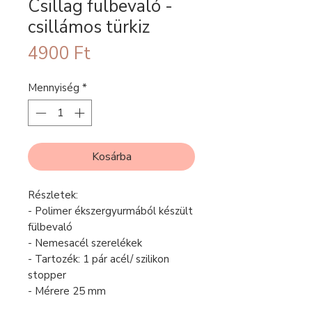
Csillag fülbevaló -
csillámos türkiz
Ár
4900 Ft
Mennyiség
*
Kosárba
Részletek:
- Polimer ékszergyurmából készült
fülbevaló
- Nemesacél szerelékek
- Tartozék: 1 pár acél/ szilikon
stopper
- Mérere 25 mm