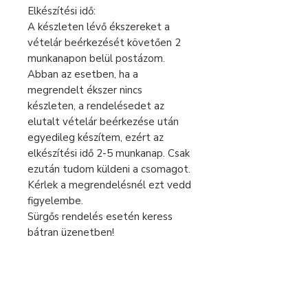
Elkészítési idő:
A készleten lévő ékszereket a
vételár beérkezését követően 2
munkanapon belül postázom.
Abban az esetben, ha a
megrendelt ékszer nincs
készleten, a rendelésedet az
elutalt vételár beérkezése után
egyedileg készítem, ezért az
elkészítési idő 2-5 munkanap. Csak
ezután tudom küldeni a csomagot.
Kérlek a megrendelésnél ezt vedd
figyelembe.
Sürgős rendelés esetén keress
bátran üzenetben!
A feltüntetett árak 0% áfát
tartalmaznak, az eladó alanyi
áfamentes.