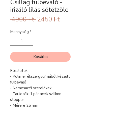
Csillag fülbevaló -
irizáló lilás sötétzöld
Szokásos
Akciós
 4900 Ft 
2450 Ft
ár
ár
Mennyiség
*
Kosárba
Részletek:
- Polimer ékszergyurmából készült
fülbevaló
- Nemesacél szerelékek
- Tartozék: 1 pár acél/ szilikon
stopper
- Mérere 25 mm