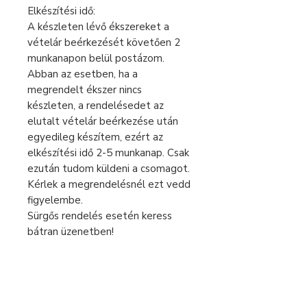
Elkészítési idő:
A készleten lévő ékszereket a
vételár beérkezését követően 2
munkanapon belül postázom.
Abban az esetben, ha a
megrendelt ékszer nincs
készleten, a rendelésedet az
elutalt vételár beérkezése után
egyedileg készítem, ezért az
elkészítési idő 2-5 munkanap. Csak
ezután tudom küldeni a csomagot.
Kérlek a megrendelésnél ezt vedd
figyelembe.
Sürgős rendelés esetén keress
bátran üzenetben!
A feltüntetett árak 0% áfát
tartalmaznak, az eladó alanyi
áfamentes.