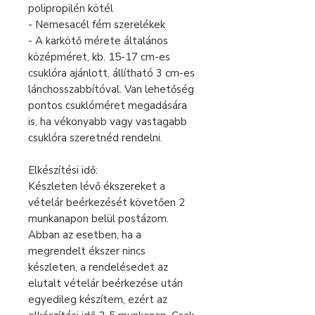
polipropilén kötél
- Nemesacél fém szerelékek
- A karkötő mérete általános
középméret, kb. 15-17 cm-es
csuklóra ajánlott, állítható 3 cm-es
lánchosszabbítóval. Van lehetőség
pontos csuklóméret megadására
is, ha vékonyabb vagy vastagabb
csuklóra szeretnéd rendelni.
Elkészítési idő:
Készleten lévő ékszereket a
vételár beérkezését követően 2
munkanapon belül postázom.
Abban az esetben, ha a
megrendelt ékszer nincs
készleten, a rendelésedet az
elutalt vételár beérkezése után
egyedileg készítem, ezért az