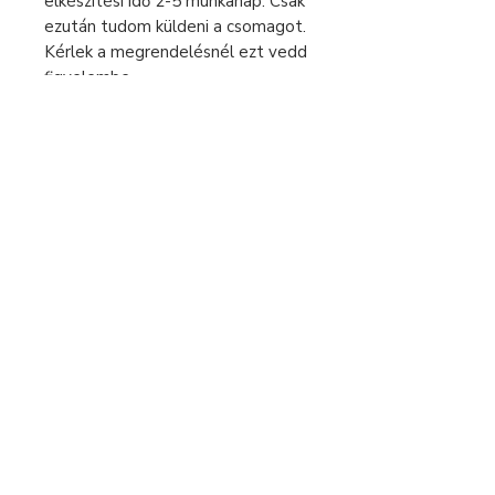
elkészítési idő 2-5 munkanap. Csak
ezután tudom küldeni a csomagot.
Kérlek a megrendelésnél ezt vedd
figyelembe.
Sürgős rendelés esetén keress
bátran üzenetben!
A feltüntetett árak 0% áfát
tartalmaznak, az eladó alanyi
áfamentes.
Fizetés és szállítás
Elállás a szerződéstől
Használati útmutató
Általános szerződési feltételek
Adatvédelmi tájékoztató