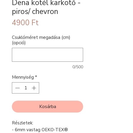
Dena kötél karkötő -
piros/ chevron
Ár
4900 Ft
Csuklóméret megadása (cm)
(opció)
0/500
Mennyiség
*
Kosárba
Részletek:
- 6mm vastag OEKO-TEX®