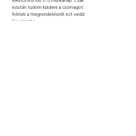
elkészítési idő 2-5 munkanap. Csak
ezután tudom küldeni a csomagot.
Kérlek a megrendelésnél ezt vedd
figyelembe.
Sürgős rendelés esetén keress
bátran üzenetben!
A feltüntetett árak 0% áfát
tartalmaznak, az eladó alanyi
áfamentes.
Fizetés és szállítás
Elállás a szerződéstől
Használati útmutató
Általános szerződési feltételek
Adatvédelmi tájékoztató