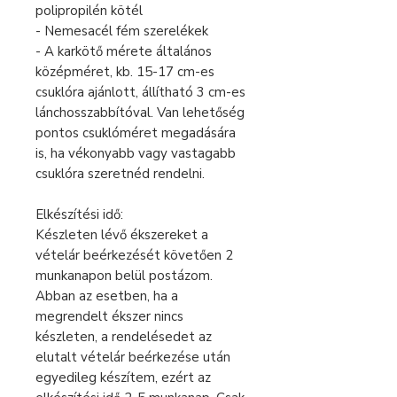
polipropilén kötél
- Nemesacél fém szerelékek
- A karkötő mérete általános
középméret, kb. 15-17 cm-es
csuklóra ajánlott, állítható 3 cm-es
lánchosszabbítóval. Van lehetőség
pontos csuklóméret megadására
is, ha vékonyabb vagy vastagabb
csuklóra szeretnéd rendelni.
Elkészítési idő:
Készleten lévő ékszereket a
vételár beérkezését követően 2
munkanapon belül postázom.
Abban az esetben, ha a
megrendelt ékszer nincs
készleten, a rendelésedet az
elutalt vételár beérkezése után
egyedileg készítem, ezért az