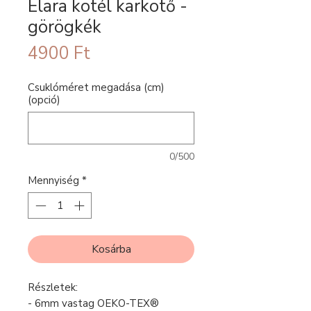
Elara kötél karkötő -
görögkék
Ár
4900 Ft
Csuklóméret megadása (cm)
(opció)
0/500
Mennyiség
*
Kosárba
Részletek:
- 6mm vastag OEKO-TEX®