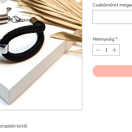
Csuklóméret megad
Mennyiség
*
ropilén kötél