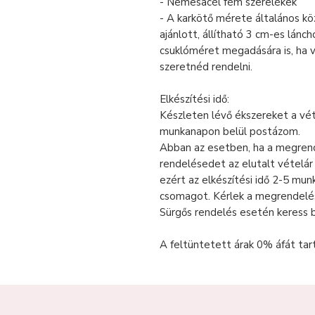
- Nemesacél fém szerelékek
- A karkötő mérete általános k
ajánlott, állítható 3 cm-es lán
csuklóméret megadására is, ha 
szeretnéd rendelni.
Elkészítési idő:
Készleten lévő ékszereket a vé
munkanapon belül postázom.
Abban az esetben, ha a megrende
rendelésedet az elutalt vételá
ezért az elkészítési idő 2-5 mu
csomagot. Kérlek a megrendelé
Sürgős rendelés esetén keress 
A feltüntetett árak 0% áfát tar