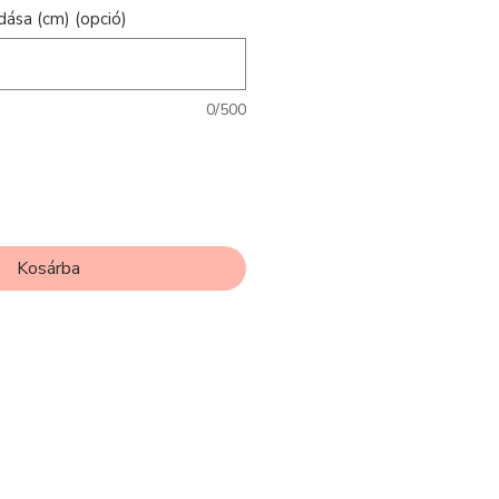
ása (cm) (opció)
0/500
Kosárba