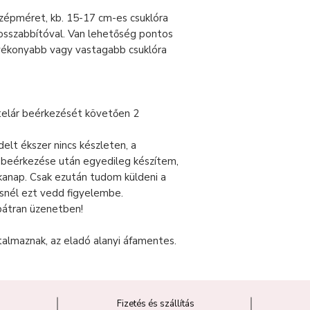
özépméret, kb. 15-17 cm-es csuklóra
chosszabbítóval. Van lehetőség pontos
vékonyabb vagy vastagabb csuklóra
telár beérkezését követően 2
lt ékszer nincs készleten, a
r beérkezése után egyedileg készítem,
nkanap. Csak ezután tudom küldeni a
snél ezt vedd figyelembe.
bátran üzenetben!
talmaznak, az eladó alanyi áfamentes.
Fizetés és szállítás