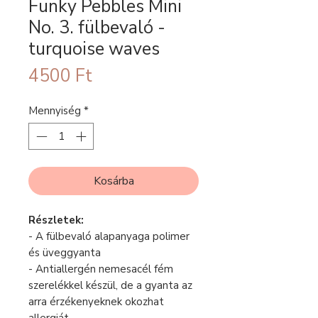
Funky Pebbles Mini
No. 3. fülbevaló -
turquoise waves
Ár
4500 Ft
Mennyiség
*
Kosárba
Részletek:
- A fülbevaló alapanyaga polimer
és üveggyanta
- Antiallergén nemesacél fém
szerelékkel készül, de a gyanta az
arra érzékenyeknek okozhat