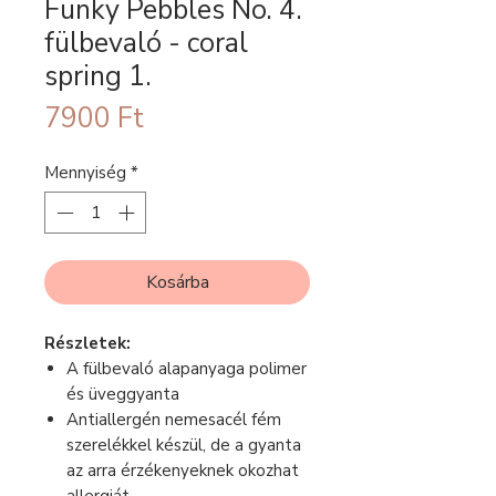
Funky Pebbles No. 4.
fülbevaló - coral
spring 1.
Ár
7900 Ft
Mennyiség
*
Kosárba
Részletek:
A fülbevaló alapanyaga polimer
és üveggyanta
Antiallergén nemesacél fém
szerelékkel készül, de a gyanta
az arra érzékenyeknek okozhat