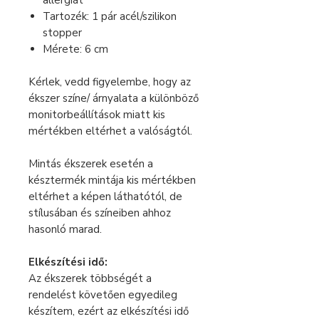
allergiát
Tartozék: 1 pár acél/szilikon
stopper
Mérete: 6 cm
Kérlek, vedd figyelembe, hogy az
ékszer színe/ árnyalata a különböző
monitorbeállítások miatt kis
mértékben eltérhet a valóságtól.
Mintás ékszerek esetén a
késztermék mintája kis mértékben
eltérhet a képen láthatótól, de
stílusában és színeiben ahhoz
hasonló marad.
Elkészítési idő:
Az ékszerek többségét a
rendelést követően egyedileg
készítem, ezért az elkészítési idő