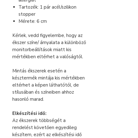
allergiát
Tartozék: 1 pár acél/szilikon
stopper
Mérete: 6 cm
Kérlek, vedd figyelembe, hogy az
ékszer színe/ árnyalata a különböző
monitorbeállítások miatt kis
mértékben eltérhet a valóságtól.
Mintás ékszerek esetén a
késztermék mintája kis mértékben
eltérhet a képen láthatótól, de
stílusában és színeiben ahhoz
hasonló marad.
Elkészítési idő:
Az ékszerek többségét a
rendelést követően egyedileg
készítem, ezért az elkészítési idő