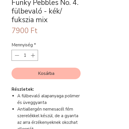
Funky Pebbles No. 4.
fülbevaló - kék/
fukszia mix
Ár
7900 Ft
Mennyiség
*
Kosárba
Részletek:
A fülbevaló alapanyaga polimer
és üveggyanta
Antiallergén nemesacél fém
szerelékkel készül, de a gyanta
az arra érzékenyeknek okozhat