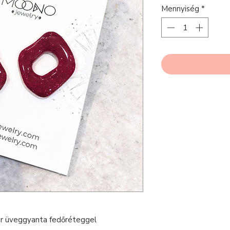
Mennyiség
*
er üveggyanta fedőréteggel