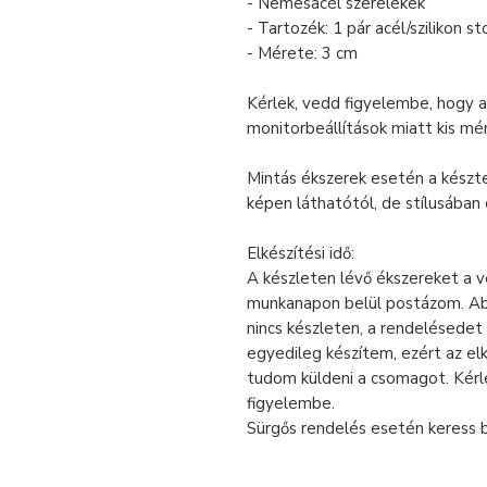
- Nemesacél szerelékek
- Tartozék: 1 pár acél/szilikon s
- Mérete: 3 cm
Kérlek, vedd figyelembe, hogy a
monitorbeállítások miatt kis mé
Mintás ékszerek esetén a készt
képen láthatótól, de stílusában
Elkészítési idő:
A készleten lévő ékszereket a 
munkanapon belül postázom. Ab
nincs készleten, a rendelésedet
egyedileg készítem, ezért az el
tudom küldeni a csomagot. Kér
figyelembe.
Sürgős rendelés esetén keress 