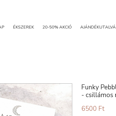
AP
ÉKSZEREK
20-50% AKCIÓ
AJÁNDÉKUTALVÁ
Funky Pebbl
- csillámo
Ár
6500 Ft