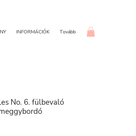
NY
INFORMÁCIÓK
Tovább
es No. 6. fülbevaló
s meggybordó