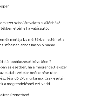
topper
z ékszer színe/ árnyalata a különböző
rtékben eltérhet a valóságtól.
ermék mintája kis mértékben eltérhet a
 és színeiben ahhoz hasonló marad.
vételár beérkezését követően 2
ban az esetben, ha a megrendelt ékszer
 az elutalt vételár beérkezése után
készítési idő 2-5 munkanap. Csak ezután
lek a megrendelésnél ezt vedd
bátran üzenetben!