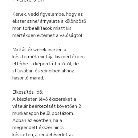
- Mérete: 3 cm
Kérlek, vedd figyelembe, hogy az
ékszer színe/ árnyalata a különböző
monitorbeállítások miatt kis
mértékben eltérhet a valóságtól.
Mintás ékszerek esetén a
késztermék mintája kis mértékben
eltérhet a képen láthatótól, de
stílusában és színeiben ahhoz
hasonló marad.
Elkészítési idő:
A készleten lévő ékszereket a
vételár beérkezését követően 2
munkanapon belül postázom.
Abban az esetben, ha a
megrendelt ékszer nincs
készleten, a rendelésedet az