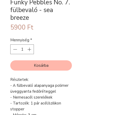
Funky Pebbles No. 7.
fülbevaló - sea
breeze
Ár
5900 Ft
Mennyiség
*
Kosárba
Részletek:
- A fülbevaló alapanyaga polimer
üveggyanta fedőréteggel
- Nemesacél szerelékek
- Tartozék: 1 pár acél/szilikon
stopper