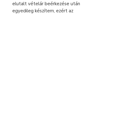
elutalt vételár beérkezése után
egyedileg készítem, ezért az
elkészítési idő 2-5 munkanap. Csak
ezután tudom küldeni a csomagot.
Kérlek a megrendelésnél ezt vedd
figyelembe.
Sürgős rendelés esetén keress
bátran üzenetben!
Fizetés és szállítás
Elállás a szerződéstől
Használati útmutató
Általános szerződési feltételek
Adatvédelmi tájékoztató
+36 70 269 3880
hello@moonojewelry.com