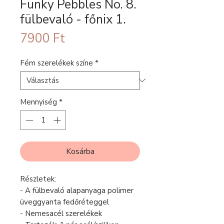
Funky Pebbles No. 8.
fülbevaló - főnix 1.
Ár
7900 Ft
Fém szerelékek színe
*
Mennyiség
*
Kosárba
Részletek:
- A fülbevaló alapanyaga polimer
üveggyanta fedőréteggel
- Nemesacél szerelékek