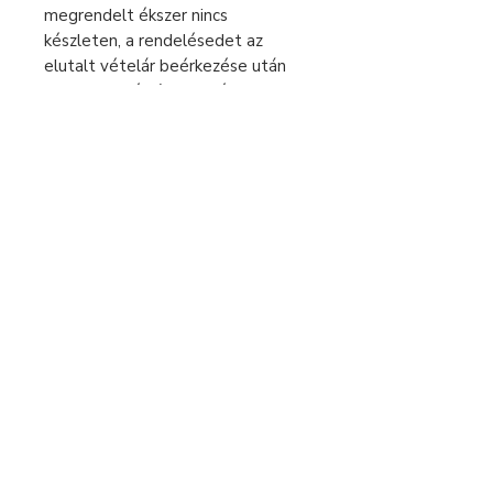
megrendelt ékszer nincs
készleten, a rendelésedet az
elutalt vételár beérkezése után
egyedileg készítem, ezért az
elkészítési idő 2-5 munkanap. Csak
ezután tudom küldeni a csomagot.
Kérlek a megrendelésnél ezt vedd
figyelembe.
Sürgős rendelés esetén keress
bátran üzenetben!
Fizetés és szállítás
Elállás a szerződéstől
Használati útmutató
Általános szerződési feltételek
Adatvédelmi tájékoztató