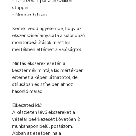
- Tartozék: 1 pár acél/szilikon
stopper
- Mérete: 6,5 cm
Kérlek, vedd figyelembe, hogy az
ékszer színe/ árnyalata a különböző
monitorbeállítások miatt kis
mértékben eltérhet a valóságtól.
Mintás ékszerek esetén a
késztermék mintája kis mértékben
eltérhet a képen láthatótól, de
stílusában és színeiben ahhoz
hasonló marad.
Elkészítési idő:
A készleten lévő ékszereket a
vételár beérkezését követően 2
munkanapon belül postázom.
Abban az esetben, ha a