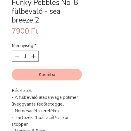
Funky Pebbles No. 8.
fülbevaló - sea
breeze 2.
Ár
7900 Ft
Mennyiség
*
Kosárba
Részletek:
- A fülbevaló alapanyaga polimer
üveggyanta fedőréteggel
- Nemesacél szerelékek
- Tartozék: 1 pár acél/szilikon
stopper