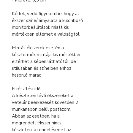
- Mérete: 6,5 cm
Kérlek, vedd figyelembe, hogy az
ékszer színe/ árnyalata a különböző
monitorbeállítások miatt kis
mértékben eltérhet a valóságtól.
Mintás ékszerek esetén a
késztermék mintája kis mértékben
eltérhet a képen láthatótól, de
stílusában és színeiben ahhoz
hasonló marad.
Elkészítési idő:
A készleten lévő ékszereket a
vételár beérkezését követően 2
munkanapon belül postázom.
Abban az esetben, ha a
megrendelt ékszer nincs
készleten, a rendelésedet az