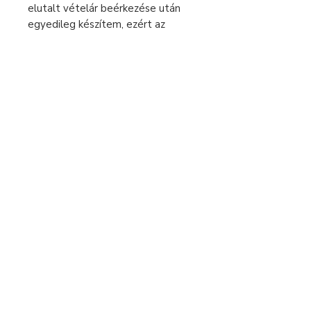
elutalt vételár beérkezése után
egyedileg készítem, ezért az
elkészítési idő 2-5 munkanap. Csak
ezután tudom küldeni a csomagot.
Kérlek a megrendelésnél ezt vedd
figyelembe.
Sürgős rendelés esetén keress
bátran üzenetben!
Fizetés és szállítás
Elállás a szerződéstől
Használati útmutató
Általános szerződési feltételek
Adatvédelmi tájékoztató
+36 70 269 3880
hello@moonojewelry.com