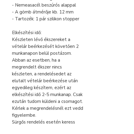
- Nemeasacél beszúrós alappal
- A gömb átmérője kb. 12 mm
- Tartozék: 1 pár szilikon stopper
Elkészítési idő:
Készleten lévő ékszereket a
vételár beérkezését követően 2
munkanapon belül postázom.
Abban az esetben, ha a
megrendelt ékszer nincs
készleten, a rendelésedet az
elutalt vételár beérkezése után
egyedileg készítem, ezért az
elkészítési idő 2-5 munkanap. Csak
ezután tudom küldeni a csomagot.
Kérlek a megrendelésnél ezt vedd
figyelembe.
Sürgős rendelés esetén keress
bátran üzenetben!