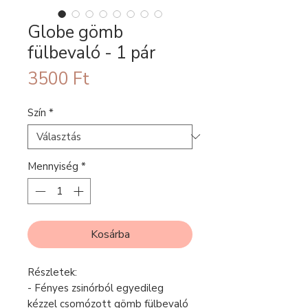
Globe gömb
fülbevaló - 1 pár
Ár
3500 Ft
Szín
*
Mennyiség
*
Kosárba
Részletek:
- Fényes zsinórból egyedileg
kézzel csomózott gömb fülbevaló