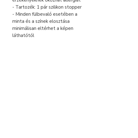
érzékenyeknek okozhat allergiát
- Tartozék: 1 pár szilikon stopper
- Minden fülbevaló esetében a
minta és a színek elosztása
minimálisan eltérhet a képen
láthatótól
Fizetés és szállítás
Elállás a szerződéstől
Használati útmutató
Általános szerződési feltételek
Adatvédelmi tájékoztató
+36 70 269 3880
hello@moonojewelry.com
© 2026 Moono Jewelry Design
Egyedi színes statement ékszerek