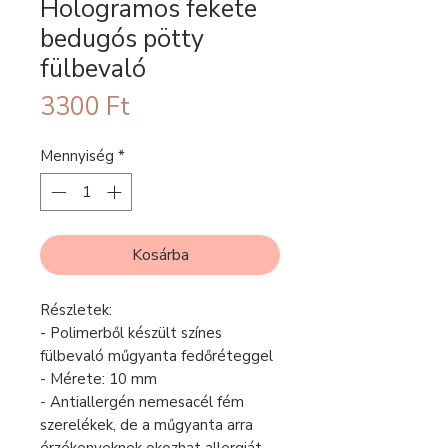
Hologramos fekete
bedugós pötty
fülbevaló
Ár
3300 Ft
Mennyiség
*
Kosárba
Részletek:
- Polimerből készült színes
fülbevaló műgyanta fedőréteggel
- Mérete: 10 mm
- Antiallergén nemesacél fém
szerelékek, de a műgyanta arra