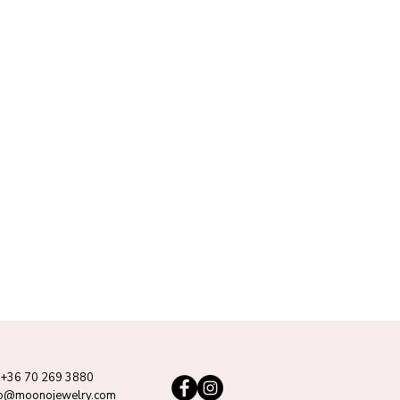
+36 70 269 3880
lo@moonojewelry.com