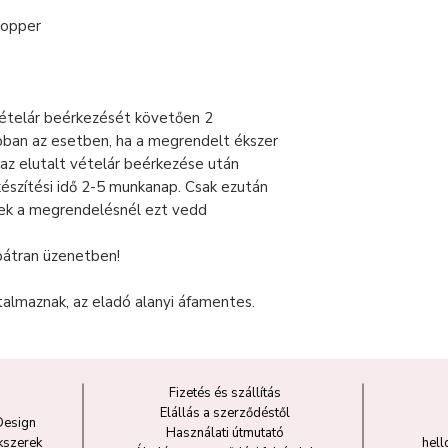
stopper
vételár beérkezését követően 2
ban az esetben, ha a megrendelt ékszer
 az elutalt vételár beérkezése után
készítési idő 2-5 munkanap. Csak ezután
lek a megrendelésnél ezt vedd
bátran üzenetben!
talmaznak, az eladó alanyi áfamentes.
Fizetés és szállítás
Elállás a szerződéstől
Design
Használati útmutató
kszerek
hel