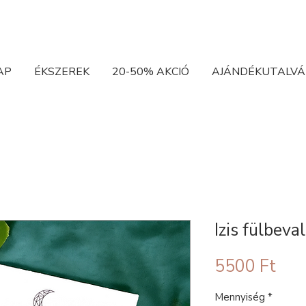
AP
ÉKSZEREK
20-50% AKCIÓ
AJÁNDÉKUTALVÁ
Izis fülbeva
Ár
5500 Ft
Mennyiség
*