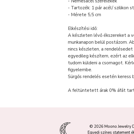
- Nemesacél szerelékek
- Tartozék: 1 pár acél/ szilikon 
- Mérete 5,5 cm
Elkészítési idő:
A készleten lévő ékszereket a 
munkanapon belül postázom. Ab
nincs készleten, a rendelésedet
egyedileg készítem, ezért az el
tudom küldeni a csomagot. Kér
figyelembe.
Sürgős rendelés esetén keress 
A feltüntetett árak 0% áfát tar
© 2026 Moono Jewelry 
Egyedi színes statement é