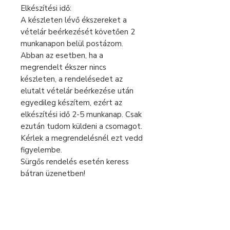
Elkészítési idő:
A készleten lévő ékszereket a
vételár beérkezését követően 2
munkanapon belül postázom.
Abban az esetben, ha a
megrendelt ékszer nincs
készleten, a rendelésedet az
elutalt vételár beérkezése után
egyedileg készítem, ezért az
elkészítési idő 2-5 munkanap. Csak
ezután tudom küldeni a csomagot.
Kérlek a megrendelésnél ezt vedd
figyelembe.
Sürgős rendelés esetén keress
bátran üzenetben!
A feltüntetett árak 0% áfát
tartalmaznak, az eladó alanyi
áfamentes.