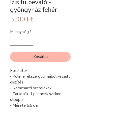
Izis fülbevaló -
gyöngyház fehér
Ár
5500 Ft
Mennyiség
*
Kosárba
Részletek:
- Polimer ékszergyurmából készült
díszítés
- Nemesacél szerelékek
- Tartozék: 1 pár acél/ szilikon
stopper
- Mérete 5,5 cm