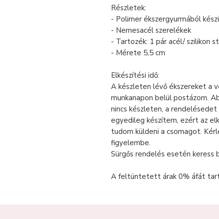
Részletek:
- Polimer ékszergyurmából készü
- Nemesacél szerelékek
- Tartozék: 1 pár acél/ szilikon 
- Mérete 5,5 cm
Elkészítési idő:
A készleten lévő ékszereket a 
munkanapon belül postázom. Ab
nincs készleten, a rendelésedet
egyedileg készítem, ezért az el
tudom küldeni a csomagot. Kér
figyelembe.
Sürgős rendelés esetén keress 
A feltüntetett árak 0% áfát tar