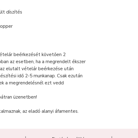
lt díszítés
stopper
vételár beérkezését követően 2
ban az esetben, ha a megrendelt ékszer
 az elutalt vételár beérkezése után
készítési idő 2-5 munkanap. Csak ezután
lek a megrendelésnél ezt vedd
bátran üzenetben!
talmaznak, az eladó alanyi áfamentes.