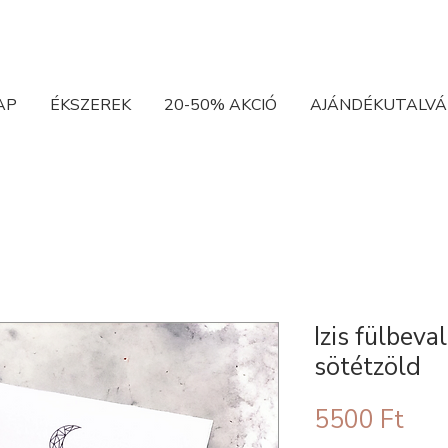
AP
ÉKSZEREK
20-50% AKCIÓ
AJÁNDÉKUTALVÁ
Izis fülbeval
sötétzöld
Ár
5500 Ft