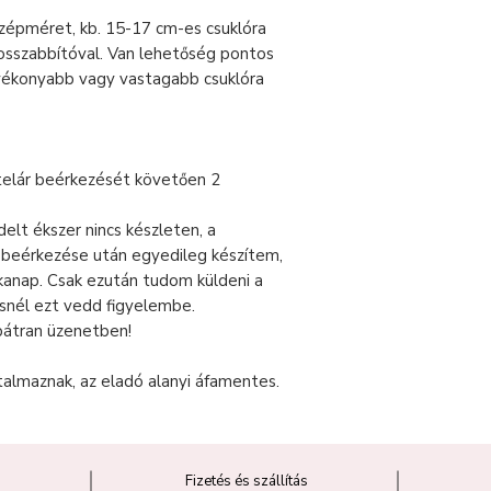
özépméret, kb. 15-17 cm-es csuklóra
chosszabbítóval. Van lehetőség pontos
vékonyabb vagy vastagabb csuklóra
telár beérkezését követően 2
lt ékszer nincs készleten, a
r beérkezése után egyedileg készítem,
nkanap. Csak ezután tudom küldeni a
snél ezt vedd figyelembe.
bátran üzenetben!
talmaznak, az eladó alanyi áfamentes.
Fizetés és szállítás