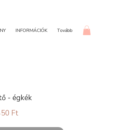
NY
INFORMÁCIÓK
Tovább
tő - égkék
okásos
Akciós
50 Ft
ár