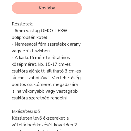
Kosárba
Részletek:
- 6mm vastag OEKO-TEX®
polipropilén kötél
- Nemesacél fém szerelékek arany
vagy ezüst színben
- A karkötő mérete általános
középméret, kb. 15-17 cm-es
csuklóra ajánlott, állítható 3 cm-es
lánchosszabbítóval. Van lehetőség
pontos csuklóméret megadására
is, ha vékonyabb vagy vastagabb
csuklóra szeretnéd rendelni.
Elkészítési idő:
Készleten lévő ékszereket a
vételár beérkezését követően 2