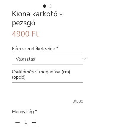
Kiona karkötő -
pezsgő
Ár
4900 Ft
Fém szerelékek színe
*
Csuklóméret megadása (cm)
(opció)
0/500
Mennyiség
*