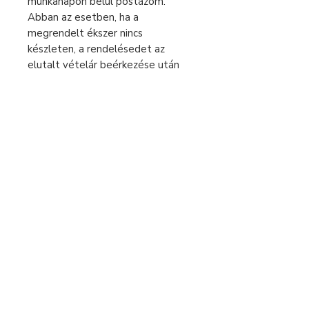
munkanapon belül postázom.
Abban az esetben, ha a
megrendelt ékszer nincs
készleten, a rendelésedet az
elutalt vételár beérkezése után
egyedileg készítem, ezért az
elkészítési idő 2-5 munkanap. Csak
ezután tudom küldeni a csomagot.
Kérlek a megrendelésnél ezt vedd
figyelembe.
Sürgős rendelés esetén keress
bátran üzenetben!
Fizetés és szállítás
Elállás a szerződéstől
Használati útmutató
Általános szerződési feltételek
Adatvédelmi tájékoztató