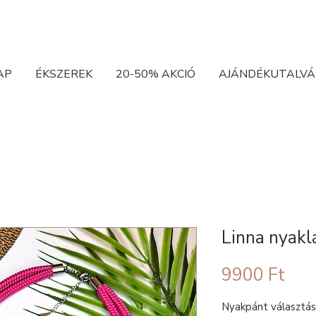
AP
ÉKSZEREK
20-50% AKCIÓ
AJÁNDÉKUTALVÁ
Linna nyakl
Ár
9900 Ft
Nyakpánt választá