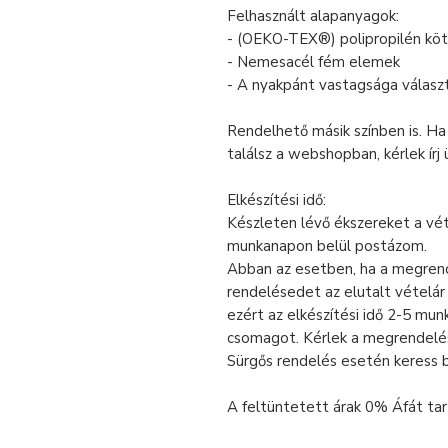
Felhasznált alapanyagok:
- (OEKO-TEX®) polipropilén köt
- Nemesacél fém elemek
- A nyakpánt vastagsága válasz
Rendelhető másik színben is. Ha
találsz a webshopban, kérlek írj
Elkészítési idő:
Készleten lévő ékszereket a vé
munkanapon belül postázom.
Abban az esetben, ha a megrende
rendelésedet az elutalt vételá
ezért az elkészítési idő 2-5 mu
csomagot. Kérlek a megrendelé
Sürgős rendelés esetén keress 
A feltüntetett árak 0% Áfát tar