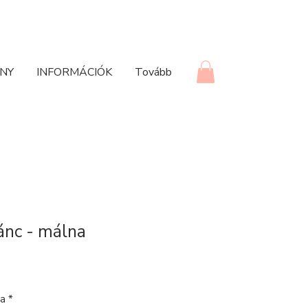
NY
INFORMÁCIÓK
Tovább
ánc - málna
sa
*