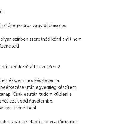
él
tható: egysoros vagy duplasoros
 olyan színben szeretnéd kérni amit nem
 üzenetet!
telár beérkezését követően 2
lt ékszer nincs készleten, a
r beérkezése után egyedileg készítem,
nkanap. Csak ezután tudom küldeni a
snél ezt vedd figyelembe.
bátran üzenetben!
talmaznak, az eladó alanyi adómentes.