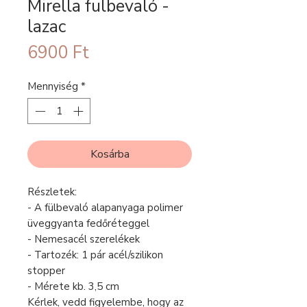
Mirella fülbevaló -
lazac
Ár
6900 Ft
Mennyiség
*
Kosárba
Részletek:
- A fülbevaló alapanyaga polimer
üveggyanta fedőréteggel
- Nemesacél szerelékek
- Tartozék: 1 pár acél/szilikon
stopper
- Mérete kb. 3,5 cm
Kérlek, vedd figyelembe, hogy az