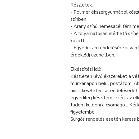
Részletek:
- Polimer ékszergyurmából készü
színben
- Arany színű nemesacél fém me
- A folyamatosan elérhető színe
között.
- Egyedi szín rendelésére is va
érdeklődj üzenetben.
Elkészítési idő:
Készleten lévő ékszereket a vé
munkanapon belül postázom. Ab
nincs készleten, a rendelésedet
egyedileg készítem, ezért az el
tudom küldeni a csomagot. Kér
figyelembe.
Sürgős rendelés esetén keress 