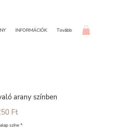
NY
INFORMÁCIÓK
Tovább
aló arany színben
okásos
Akciós
50 Ft
ár
alap színe
*