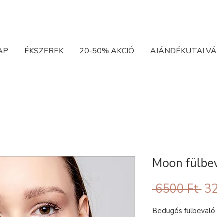
AP
ÉKSZEREK
20-50% AKCIÓ
AJÁNDÉKUTALVÁ
Moon fülbev
Sz
 6500 Ft 
32
ár
Bedugós fülbevaló 