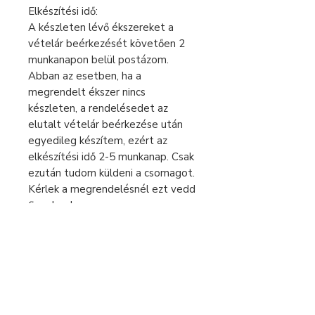
Elkészítési idő:
A készleten lévő ékszereket a
vételár beérkezését követően 2
munkanapon belül postázom.
Abban az esetben, ha a
megrendelt ékszer nincs
készleten, a rendelésedet az
elutalt vételár beérkezése után
egyedileg készítem, ezért az
elkészítési idő 2-5 munkanap. Csak
ezután tudom küldeni a csomagot.
Kérlek a megrendelésnél ezt vedd
figyelembe.
Sürgős rendelés esetén keress
bátran üzenetben!
Fizetés és szállítás
Elállás a szerződéstől