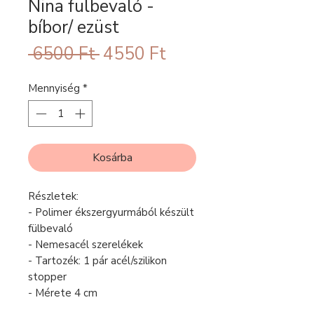
Nina fülbevaló -
bíbor/ ezüst
Szokásos
Akciós
 6500 Ft 
4550 Ft
ár
ár
Mennyiség
*
Kosárba
Részletek:
- Polimer ékszergyurmából készült
fülbevaló
- Nemesacél szerelékek
- Tartozék: 1 pár acél/szilikon
stopper
- Mérete 4 cm