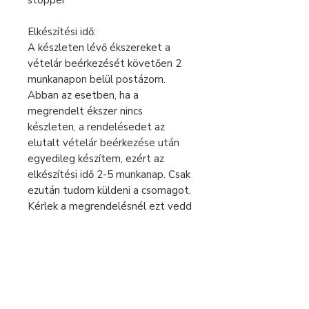
stopper
Elkészítési idő:
A készleten lévő ékszereket a
vételár beérkezését követően 2
munkanapon belül postázom.
Abban az esetben, ha a
megrendelt ékszer nincs
készleten, a rendelésedet az
elutalt vételár beérkezése után
egyedileg készítem, ezért az
elkészítési idő 2-5 munkanap. Csak
ezután tudom küldeni a csomagot.
Kérlek a megrendelésnél ezt vedd
figyelembe.
Sürgős rendelés esetén keress
bátran üzenetben!