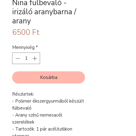
Nina fülbevaló -
irizáló aranybarna /
arany
Ár
6500 Ft
Mennyiség
*
Kosárba
Részletek:
- Polimer ékszergyurmából készült
fülbevaló
- Arany színű nemesacél
szerelékek
- Tartozék: 1 pár acél/szilikon