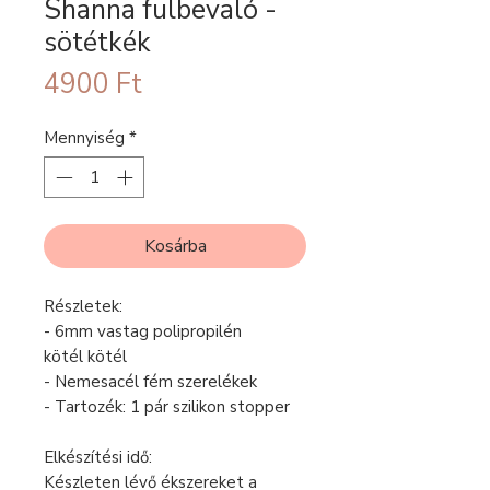
Shanna fülbevaló -
sötétkék
Ár
4900 Ft
Mennyiség
*
Kosárba
Részletek:
- 6mm vastag polipropilén
kötél kötél
- Nemesacél fém szerelékek
- Tartozék: 1 pár szilikon stopper
Elkészítési idő:
Készleten lévő ékszereket a