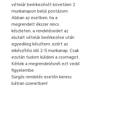
vételár beérkezését követően 2
munkanapon belül postázom.
Abban az esetben, ha a
megrendelt ékszer nincs
készleten, a rendelésedet az
elutalt vételár beérkezése után
egyedileg készítem, ezért az
elkészítési idő 2-5 munkanap. Csak
ezután tudom küldeni a csomagot.
Kérlek a megrendelésnél ezt vedd
figyelembe.
Sürgős rendelés esetén keress
bátran üzenetben!
A feltüntetett árak 0% áfát
tartalmaznak, az eladó alanyi
áfamentes.