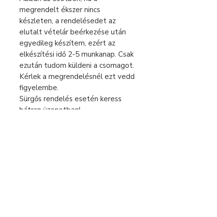
megrendelt ékszer nincs
készleten, a rendelésedet az
elutalt vételár beérkezése után
egyedileg készítem, ezért az
elkészítési idő 2-5 munkanap. Csak
ezután tudom küldeni a csomagot.
Kérlek a megrendelésnél ezt vedd
figyelembe.
Sürgős rendelés esetén keress
bátran üzenetben!
Fizetés és szállítás
Elállás a szerződéstől
Használati útmutató
Általános szerződési feltételek
Adatvédelmi tájékoztató