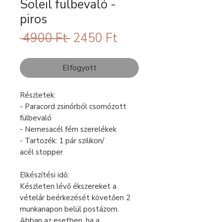
Soleil fülbevaló -
piros
Szokásos
Akciós
 4900 Ft 
2450 Ft
ár
ár
Elfogyott
Részletek:
- Paracord zsinórból csomózott
fülbevaló
- Nemesacél fém szerelékek
- Tartozék: 1 pár szilikon/
acél stopper
Elkészítési idő:
Készleten lévő ékszereket a
vételár beérkezését követően 2
munkanapon belül postázom.
Abban az esetben, ha a