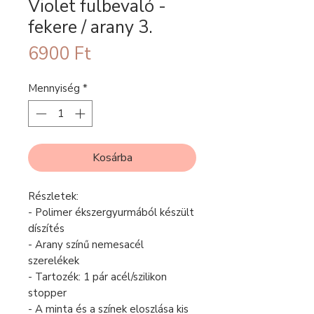
Violet fülbevaló -
fekere / arany 3.
Ár
6900 Ft
Mennyiség
*
Kosárba
Részletek:
- Polimer ékszergyurmából készült
díszítés
- Arany színű nemesacél
szerelékek
- Tartozék: 1 pár acél/szilikon
stopper
- A minta és a színek eloszlása kis