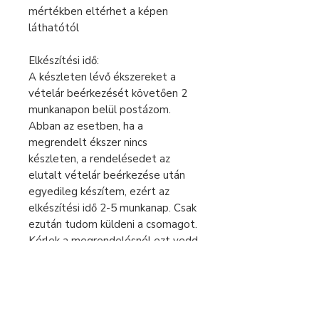
mértékben eltérhet a képen
láthatótól
Elkészítési idő:
A készleten lévő ékszereket a
vételár beérkezését követően 2
munkanapon belül postázom.
Abban az esetben, ha a
megrendelt ékszer nincs
készleten, a rendelésedet az
elutalt vételár beérkezése után
egyedileg készítem, ezért az
elkészítési idő 2-5 munkanap. Csak
ezután tudom küldeni a csomagot.
Kérlek a megrendelésnél ezt vedd
figyelembe.
Sürgős rendelés esetén keress
bátran üzenetben!