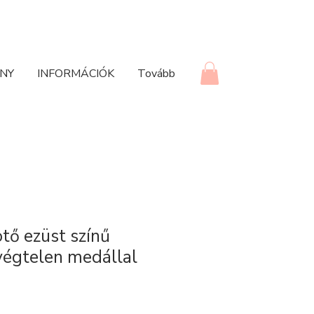
NY
INFORMÁCIÓK
Tovább
ötő ezüst színű
végtelen medállal