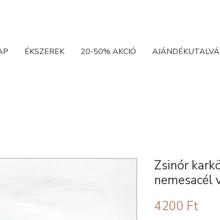
AP
ÉKSZEREK
20-50% AKCIÓ
AJÁNDÉKUTALVÁ
Zsinór kark
nemesacél 
Ár
4200 Ft