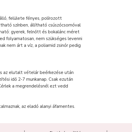
lló, felülete fényes, polírozott
ztható színben, állítható csúszócsomóval
ható: gyerek, felnőtt és bokalánc méret
ted folyamatosan, nem szükséges levenni
k nem árt a víz, a poliamid zsinór pedig
s az elutalt vételár beérkezése után
zítési idő 2-7 munkanap. Csak ezután
Kérlek a megrendelésnél ezt vedd
talmaznak, az eladó alanyi áfamentes.