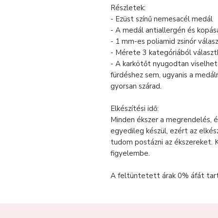
Részletek:
- Ezüst színű nemesacél medál
- A medál antiallergén és kopásá
- 1 mm-es poliamid zsinór válas
- Mérete 3 kategóriából választ
- A karkötőt nyugodtan viselhe
fürdéshez sem, ugyanis a medálna
gyorsan szárad.
Elkészítési idő:
Minden ékszer a megrendelés, é
egyedileg készül, ezért az elkés
tudom postázni az ékszereket. 
figyelembe.
A feltüntetett árak 0% áfát tar