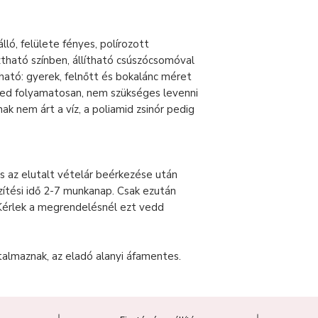
lló, felülete fényes, polírozott
ztható színben, állítható csúszócsomóval
ható: gyerek, felnőtt és bokalánc méret
ted folyamatosan, nem szükséges levenni
k nem árt a víz, a poliamid zsinór pedig
s az elutalt vételár beérkezése után
zítési idő 2-7 munkanap. Csak ezután
Kérlek a megrendelésnél ezt vedd
talmaznak, az eladó alanyi áfamentes.