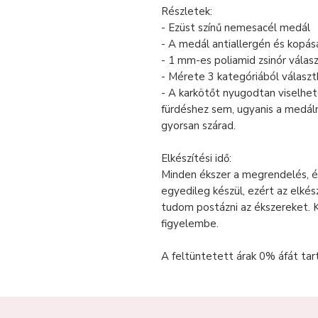
Részletek:
- Ezüst színű nemesacél medál
- A medál antiallergén és kopásá
- 1 mm-es poliamid zsinór válas
- Mérete 3 kategóriából választ
- A karkötőt nyugodtan viselhe
fürdéshez sem, ugyanis a medálna
gyorsan szárad.
Elkészítési idő:
Minden ékszer a megrendelés, é
egyedileg készül, ezért az elkés
tudom postázni az ékszereket. 
figyelembe.
A feltüntetett árak 0% áfát tar