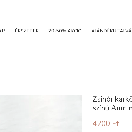
AP
ÉKSZEREK
20-50% AKCIÓ
AJÁNDÉKUTALVÁ
Zsinór kark
színű Aum 
Ár
4200 Ft