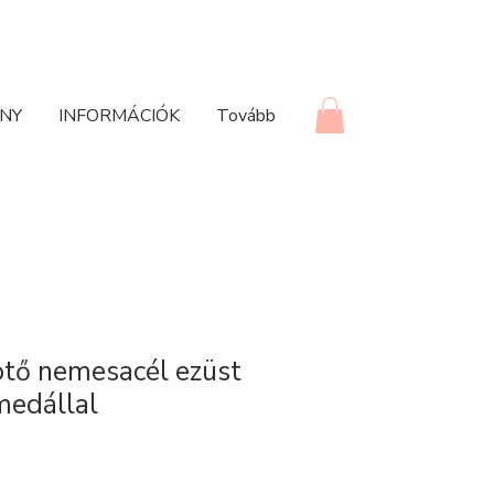
NY
INFORMÁCIÓK
Tovább
ötő nemesacél ezüst
medállal