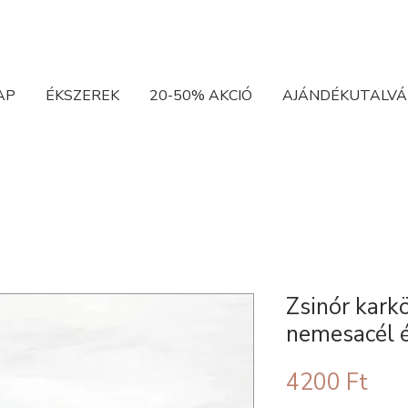
AP
ÉKSZEREK
20-50% AKCIÓ
AJÁNDÉKUTALVÁ
Zsinór kark
nemesacél é
Ár
4200 Ft