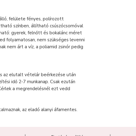
lló, felülete fényes, polírozott
ztható színben, állítható csúszócsomóval
ható: gyerek, felnőtt és bokalánc méret
ted folyamatosan, nem szükséges levenni
k nem árt a víz, a poliamid zsinór pedig
s az elutalt vételár beérkezése után
zítési idő 2-7 munkanap. Csak ezután
Kérlek a megrendelésnél ezt vedd
talmaznak, az eladó alanyi áfamentes.