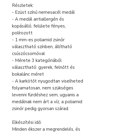
Részletek:
- Ezüst színű nemesacél medál
- A medál antiallergén és
kopásálló, felülete fényes,
polírozott
- 1 mm-es poliamid zsinór
választható színben, állítható
csúszócsomóval
- Mérete 3 kategóriából
választható: gyerek, felnőtt és
bokalánc méret
- A karkötőt nyugodtan viselheted
folyamatosan, nem szükséges
levenni fürdéshez sem, ugyanis a
medálnak nem árt a víz, a poliamid
zsinór pedig gyorsan szárad.
Elkészítési idő:
Minden ékszer a megrendelés, és