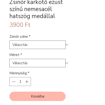
Zsinór karkötő ezüst
színű nemesacél
hatszög medállal
Ár
3900 Ft
Zsinór színe
*
Méret
*
Mennyiség
*
Kosárba