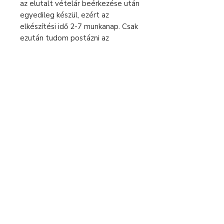
az elutalt vételár beérkezése után
egyedileg készül, ezért az
elkészítési idő 2-7 munkanap. Csak
ezután tudom postázni az
ékszereket. Kérlek a
megrendelésnél ezt vedd
figyelembe.
A feltüntetett árak 0% áfát
tartalmaznak, az eladó alanyi
áfamentes.
Fizetés és szállítás
Elállás a szerződéstől
Használati útmutató
Általános szerződési feltételek
Adatvédelmi tájékoztató